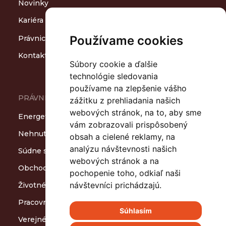
Novinky
Kariéra
1
Používame cookies
Právnicko-ľudský slovník
Kontakt
Súbory cookie a ďalšie
technológie sledovania
používame na zlepšenie vášho
PRÁVNE OBLASTI
zážitku z prehliadania našich
webových stránok, na to, aby sme
Energetika
vám zobrazovali prispôsobený
Nehnuteľnosti a stavebníctvo
obsah a cielené reklamy, na
analýzu návštevnosti našich
Súdne spory a arbitráže
webových stránok a na
Obchodné spoločnosti a M&A
pochopenie toho, odkiaľ naši
návštevníci prichádzajú.
Životné prostredie a odpady
Pracovnoprávne vzťahy
Súhlasím
Verejné obstarávanie