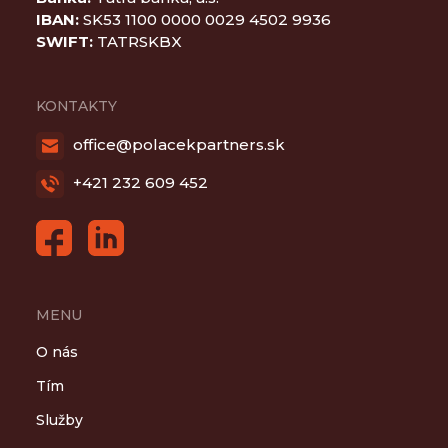
IBAN:
SK53 1100 0000 0029 4502 9936
SWIFT:
TATRSKBX
KONTAKTY
office@polacekpartners.sk
+421 232 609 452
MENU
O nás
Tím
Služby