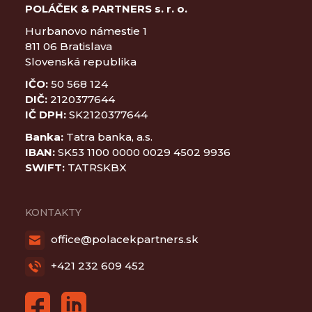
POLÁČEK & PARTNERS s. r. o.
Hurbanovo námestie 1
811 06 Bratislava
Slovenská republika
IČO:
50 568 124
DIČ:
2120377644
IČ DPH:
SK2120377644
Banka:
Tatra banka, a.s.
IBAN:
SK53 1100 0000 0029 4502 9936
SWIFT:
TATRSKBX
KONTAKTY
office@polacekpartners.sk
+421 232 609 452