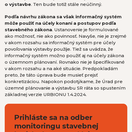
o výstavbe
. Ten bude totiž stále neúčinný.
Podľa návrhu zákona sa však informačný systém
môže použiť
na účely konaní a postupov podľa
stavebného zákona
. Ustanovenie je formulované
ako možnosť, nie ako povinnosť. Navyše, nie je zrejmé
v akom rozsahu sa informačný systém pre účely
povoľovania výstavby použije. Tiež sa uvádza, že
informačný systém možno použiť aj na účely zákona
o územnom plánovaní. Rovnako nie je špecifikované
v akom rozsahu a na aké situácie. Predpokladám
preto, že táto úprava bude musieť prejsť
konkretizáciou. Napokon podotýkame, že Úrad pre
územné plánovanie a výstavbu SR ráta so spustením
základnej verzie URBIONU 1.4.2024.
Prihláste sa na odber
monitoringu stavebnej