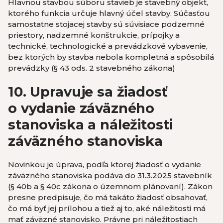
Hlavnou stavbou súboru stavieb je stavebný objekt,
ktorého funkcia určuje hlavný účel stavby. Súčasťou
samostatne stojacej stavby sú súvisiace podzemné
priestory, nadzemné konštrukcie, prípojky a
technické, technologické a prevádzkové vybavenie,
bez ktorých by stavba nebola kompletná a spôsobilá
prevádzky (§ 43 ods. 2 stavebného zákona)
10. Upravuje sa žiadosť
o vydanie záväzného
stanoviska a náležitosti
záväzného stanoviska
Novinkou je úprava, podľa ktorej žiadosť o vydanie
záväzného stanoviska podáva do 31.3.2025 stavebník
(§ 40b a § 40c zákona o územnom plánovaní). Zákon
presne predpisuje, čo má takáto žiadosť obsahovať,
čo má byť jej prílohou a tiež aj to, aké náležitosti má
mať záväzné stanovisko. Právne pri náležitostiach