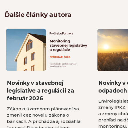
Ďalšie články autora
Novinky v stavebnej
Novinky v 
legislatíve a regulácii za
odpadoch 
február 2026
Envirolegisla
zmeny IPKZ, p
Zákon o územnom plánovaní sa
a zmeny chr
zmenil cez novelu zákona o
prehľad najdô
bankách. A prichádza aj rozsiahla
monitoringu.
"oprava" Stavebného zákona.