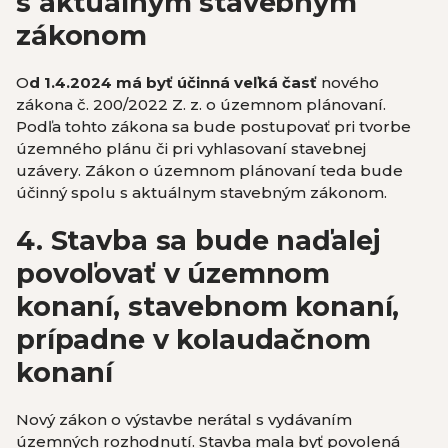
s aktuálnym stavebným
zákonom
O
d 1.4.2024 má byť účinná veľká časť
nového
zákona č. 200/2022 Z. z. o územnom plánovaní.
Podľa tohto zákona sa bude postupovať pri tvorbe
územného plánu či pri vyhlasovaní stavebnej
uzávery. Zákon o územnom plánovaní teda bude
účinný spolu s aktuálnym stavebným zákonom.
4. Stavba sa bude naďalej
povoľovať v územnom
konaní, stavebnom konaní,
prípadne v kolaudačnom
konaní
Nový zákon o výstavbe nerátal s vydávaním
územných rozhodnutí. Stavba mala byť povolená