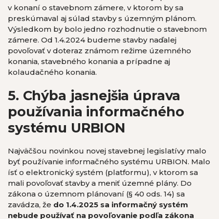
v konaní o stavebnom zámere, v ktorom by sa
preskúmaval aj súlad stavby s územným plánom.
Výsledkom by bolo jedno rozhodnutie o stavebnom
zámere. Od 1.4.2024 budeme stavby naďalej
povoľovať v doteraz známom režime územného
konania, stavebného konania a prípadne aj
kolaudačného konania.
5.
Chýba jasnejšia úprava
používania informačného
systému URBION
Najväčšou novinkou novej stavebnej legislatívy malo
byť používanie informačného systému URBION. Malo
ísť o elektronický systém (platformu), v ktorom sa
mali povoľovať stavby a meniť územné plány. Do
zákona o územnom plánovaní (§ 40 ods. 14) sa
zavádza, že
do 1.4.2025 sa informačný systém
nebude používať na povoľovanie podľa zákona