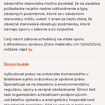
záväzného stanoviska možno povedať, že sa zavádza
požiadavka na jeho riadne odôvodnenie a typy
záväzných podmienok, ktoré sa v záväznom
stanovisku môžu uviesť. V praxi sa často stáva, že
záväzné stanoviská obsahujú podmienky, ktoré
nemajú oporu v zákone a sú svojvoľné.
Celý návrh zákona schválený na vláde spolu
s dôvodovou správou
(číslo materiálu UV-1204/2024)
môžete nájsť
tu
.
Šimon Hudák
Vyštudoval právo na Univerzite Komenského v
Bratislave a jeho srdcovkou je správne právo.
Špecializuje sa na stavebnú a environmentálnu
reguláciu, spory a verejné obstarávanie. Šimon tiež
radí organizáciám a iniciatívam podporujúcim
udržateľnú výstavbu a energetickú hospodárnosť
stavebných projektov. Rád sa venuje aj práci pro