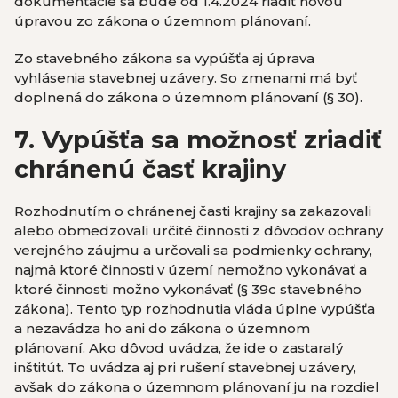
dokumentácie sa bude od 1.4.2024 riadiť novou
úpravou zo zákona o územnom plánovaní.
Zo stavebného zákona sa vypúšťa aj úprava
vyhlásenia stavebnej uzávery. So zmenami má byť
doplnená do zákona o územnom plánovaní (§ 30).
7. Vypúšťa sa možnosť zriadiť
chránenú časť krajiny
Rozhodnutím o chránenej časti krajiny sa zakazovali
alebo obmedzovali určité činnosti z dôvodov ochrany
verejného záujmu a určovali sa podmienky ochrany,
najmä ktoré činnosti v území nemožno vykonávať a
ktoré činnosti možno vykonávať (§ 39c stavebného
zákona). Tento typ rozhodnutia vláda úplne vypúšťa
a nezavádza ho ani do zákona o územnom
plánovaní. Ako dôvod uvádza, že ide o zastaralý
inštitút. To uvádza aj pri rušení stavebnej uzávery,
avšak do zákona o územnom plánovaní ju na rozdiel