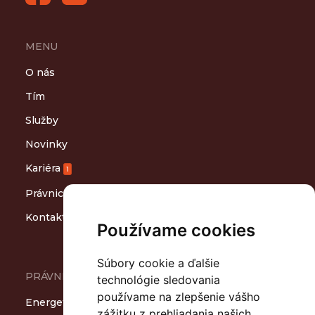
MENU
O nás
Tím
Služby
Novinky
Kariéra
1
Právnicko-ľudský slovník
Kontakt
Používame cookies
Súbory cookie a ďalšie
PRÁVNE OBLASTI
technológie sledovania
používame na zlepšenie vášho
Energetika
zážitku z prehliadania našich