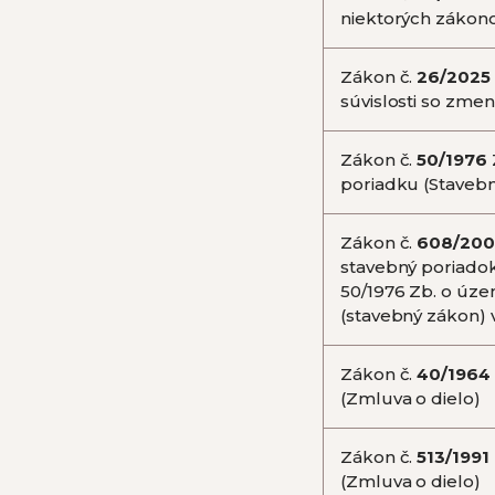
niektorých zákon
Zákon č.
26/2025
súvislosti so zm
Zákon č.
50/1976
poriadku (Staveb
Zákon č.
608/200
stavebný poriadok
50/1976 Zb. o úz
(stavebný zákon) 
Zákon č.
40/1964
(Zmluva o dielo)
Zákon č.
513/1991
(Zmluva o dielo)