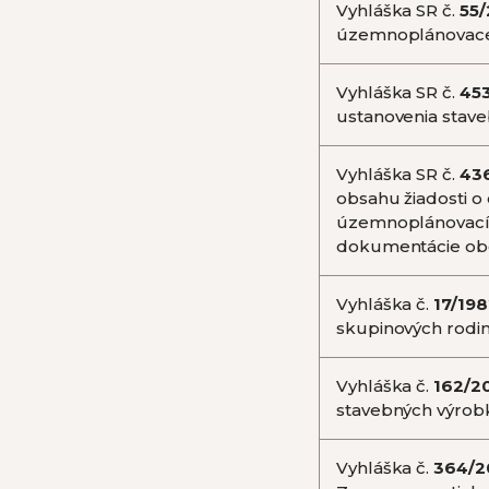
Vyhláška SR č.
55/
územnoplánovace
Vyhláška SR č.
45
ustanovenia stav
Vyhláška SR č.
43
obsahu žiadosti o
územnoplánovací
dokumentácie obcí
Vyhláška č.
17/19
skupinových rodi
Vyhláška č.
162/2
stavebných výrob
Vyhláška č.
364/2