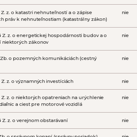
Z. z. o katastri nehnuteľností a o zápise
nie
ých práv k nehnuteľnostiam (katastrálny zákon)
5
Z. z. o energetickej hospodárnosti budov a o
nie
 niektorých zákonov
Zb. o pozemných komunikáciách (cestný
nie
Z. z. o významných investíciách
nie
Z. z. o niektorých opatreniach na urýchlenie
nie
diaľnic a ciest pre motorové vozidlá
5
Z. z. o verejnom obstarávaní
nie
b. o správnom konaní (správny poriadok)
nie