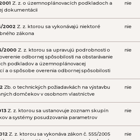
2001
Z. z. o územnoplánovacích podkladoch a
nie
j dokumentácii
3/2002
Z. z. ktorou sa vykonávajú niektoré
nie
ebného zákona
6/2000
Z. z. ktorou sa upravujú podrobnosti o
nie
 overenie odbornej spôsobilosti na obstarávanie
ch podkladov a územnoplánovacej
 a o spôsobe overenia odbornej spôsobilosti
82
Zb. o technických požiadavkách na výstavbu
nie
nných domčekov v osobnom vlastníctve
013
Z. z. ktorou sa ustanovuje zoznam skupín
nie
kov a systémy posudzovania parametrov
012
Z. z. ktorou sa vykonáva zákon č. 555/2005
nie