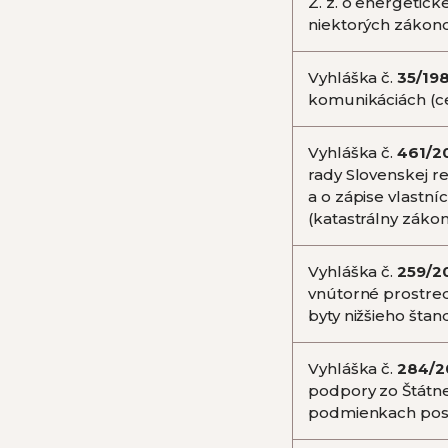
Z. z. o energetic
niektorých zákono
Vyhláška č.
35/19
komunikáciách (c
Vyhláška č.
461/2
rady Slovenskej re
a o zápise vlastní
(katastrálny záko
Vyhláška č.
259/2
vnútorné prostre
byty nižšieho šta
Vyhláška č.
284/2
podpory zo Štátne
podmienkach posk