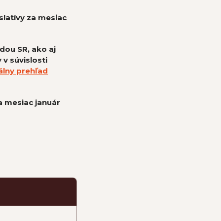
islatívy za mesiac
ou SR, ako aj
v súvislosti
álny prehľad
a mesiac január