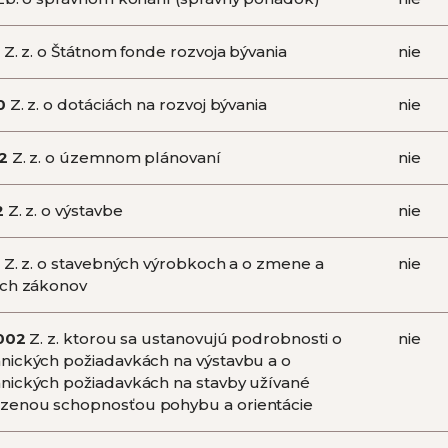
Z. z. o Štátnom fonde rozvoja bývania
nie
0
Z. z. o dotáciách na rozvoj bývania
nie
2
Z. z. o územnom plánovaní
nie
2
Z. z. o výstavbe
nie
Z. z. o stavebných výrobkoch a o zmene a
nie
ých zákonov
002
Z. z. ktorou sa ustanovujú podrobnosti o
nie
nických požiadavkách na výstavbu a o
nických požiadavkách na stavby užívané
enou schopnosťou pohybu a orientácie