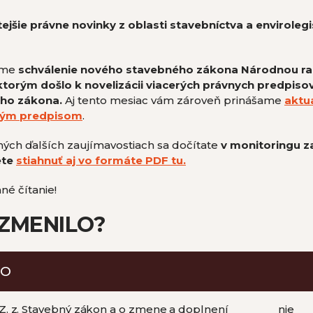
itejšie právne novinky z oblasti stavebníctva a enviroleg
ame
schválenie nového stavebného zákona Národnou rad
torým došlo k novelizácii viacerých právnych predpisov 
ého zákona.
Aj tento mesiac vám zároveň prinášame
aktu
ným predpisom
.
hých ďalších zaujímavostiach sa dočítate
v monitoringu
z
ete
stiahnuť aj vo formáte PDF tu.
é čítanie!
 ZMENILO?
VO
Z. z. Stavebný zákon a o zmene a doplnení
nie