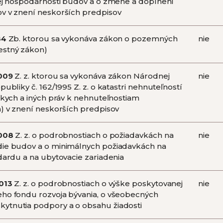
kej hospodárnosti budov a o zmene a doplnení
v v znení neskorších predpisov
84
Zb. ktorou sa vykonáva zákon o pozemných
nie
estný zákon)
009
Z. z. ktorou sa vykonáva zákon Národnej
nie
publiky č. 162/1995 Z. z. o katastri nehnuteľností
ckych a iných práv k nehnuteľnostiam
n) v znení neskorších predpisov
008
Z. z. o podrobnostiach o požiadavkách na
nie
die budov a o minimálnych požiadavkách na
ndardu a na ubytovacie zariadenia
013
Z. z. o podrobnostiach o výške poskytovanej
nie
ho fondu rozvoja bývania, o všeobecných
ytnutia podpory a o obsahu žiadosti