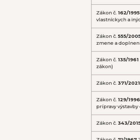
Zákon č.
162/1995
vlastníckych a in
Zákon č.
555/200
zmene a doplnení
Zákon č.
135/1961
zákon)
Zákon č.
371/2021
Zákon č.
129/1996
prípravy výstavby 
Zákon č.
343/201
Zákon č.
71/1967
Z