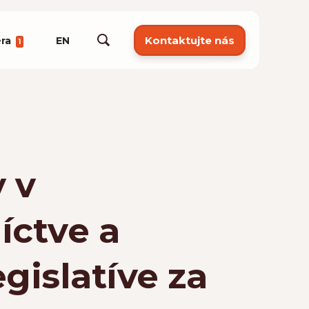
Kontaktujte nás
éra
EN
1
 v
íctve a
gislatíve za