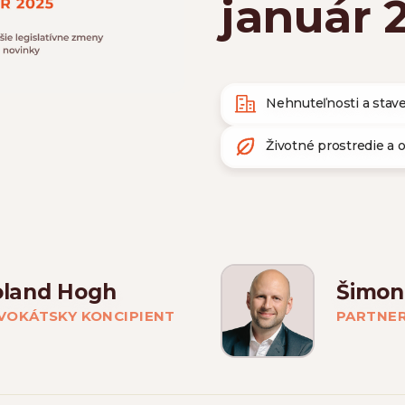
január 
Nehnuteľnosti a stav
Životné prostredie a 
oland Hogh
Šimon
VOKÁTSKY KONCIPIENT
PARTNE