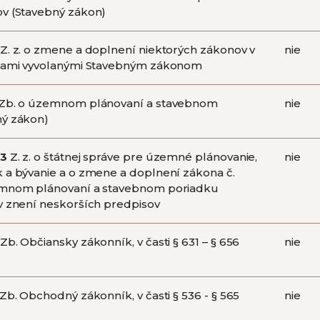
ov (Stavebný zákon)
Z. z. o zmene a doplnení niektorých zákonov v
nie
enami vyvolanými Stavebným zákonom
Zb. o územnom plánovaní a stavebnom
nie
ný zákon)
3
Z. z. o štátnej správe pre územné plánovanie,
nie
 a bývanie a o zmene a doplnení zákona č.
emnom plánovaní a stavebnom poriadku
v znení neskorších predpisov
Zb. Občiansky zákonník, v časti § 631 – § 656
nie
Zb. Obchodný zákonník, v časti § 536 - § 565
nie