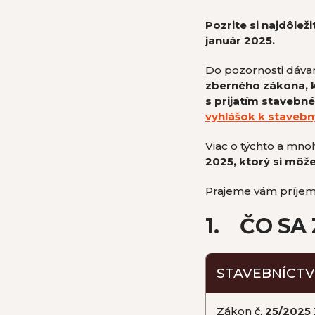
Pozrite si najdôlež
január 2025.
Do pozornosti dáv
zberného zákona, k
s prijatím stavebn
vyhlášok k staveb
Viac o týchto a mno
2025, ktorý si môž
Prajeme vám príjemn
1. ČO SA
STAVEBNÍCT
Zákon č.
25/2025