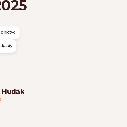
2025
ebníctvo
odpady
 Hudák
R