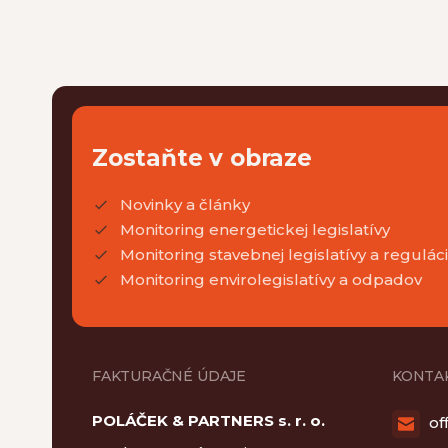
Zostaňte v obraze
Novinky a články
Monitoring energetickej legislatívy
Monitoring stavebnej legislatívy a regulác
Monitoring envirolegislatívy a odpadov
FAKTURAČNÉ ÚDAJE
KONTA
POLÁČEK & PARTNERS s. r. o.
of