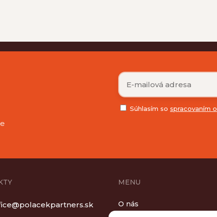
Súhlasím so
spracovaním o
ie
KTY
MENU
O nás
fice@polacekpartners.sk