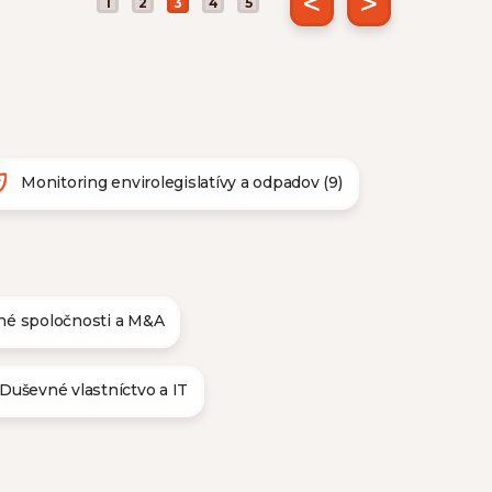
<
>
1
2
3
4
5
Monitoring envirolegislatívy a odpadov (9)
é spoločnosti a M&A
Duševné vlastníctvo a IT