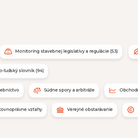
Monitoring stavebnej legislatívy a regulácie (53)
o-ľudský slovník (94)
vebníctvo
Súdne spory a arbitráže
Obchodn
covnoprávne vzťahy
Verejné obstarávanie