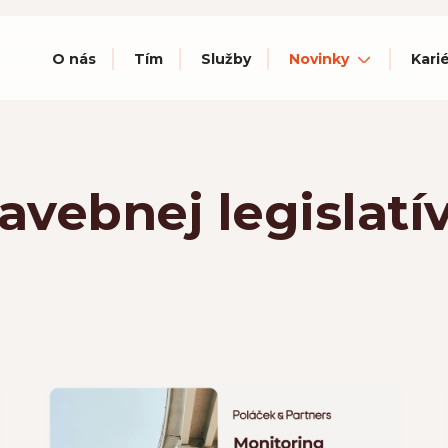
O nás
Tím
Služby
Novinky
Kari
avebnej legislatí