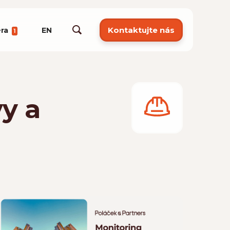
Kontaktujte nás
éra
EN
1
vy a