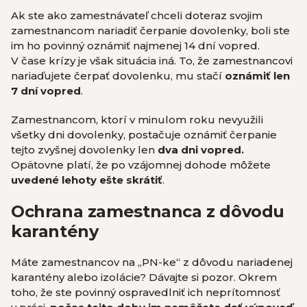
Ak ste ako zamestnávateľ chceli doteraz svojim
zamestnancom nariadiť čerpanie dovolenky, boli ste
im ho povinný oznámiť najmenej 14 dní vopred.
V čase krízy je však situácia iná. To, že zamestnancovi
nariaďujete čerpať dovolenku, mu stačí
oznámiť len
7 dní vopred
.
Zamestnancom, ktorí v minulom roku nevyužili
všetky dni dovolenky, postačuje oznámiť čerpanie
tejto zvyšnej dovolenky len
dva dni vopred.
Opätovne platí, že po vzájomnej dohode môžete
uvedené lehoty ešte skrátiť
.
Ochrana zamestnanca z dôvodu
karantény
Máte zamestnancov na „PN-ke“ z dôvodu nariadenej
karantény alebo izolácie? Dávajte si pozor. Okrem
toho, že ste povinný ospravedlniť ich neprítomnosť