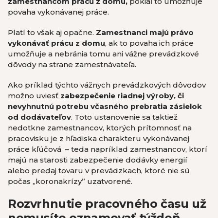
zamestnancom prácu z domu,
pokiaľ to umožňuje
povaha vykonávanej práce.
Platí to však aj opačne.
Zamestnanci majú právo
vykonávať prácu z domu
, ak to povaha ich práce
umožňuje a nebránia tomu ani vážne prevádzkové
dôvody na strane zamestnávateľa.
Ako príklad týchto vážnych prevádzkových dôvodov
možno uviesť
zabezpečenie riadnej výroby, či
nevyhnutnú potrebu včasného prebratia zásielok
od dodávateľov
. Toto ustanovenie sa taktiež
nedotkne zamestnancov, ktorých prítomnosť na
pracovisku je z hľadiska charakteru vykonávanej
práce kľúčová – teda napríklad zamestnancov, ktorí
majú na starosti zabezpečenie dodávky energií
alebo predaj tovaru v prevádzkach, ktoré nie sú
počas „koronakrízy” uzatvorené.
Rozvrhnutie pracovného času už
nemusíte oznamovať týždeň