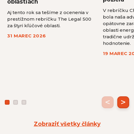
oblastiach
V rebríčku 
Aj tento rok sa tešíme z ocenenia v
bola naša ad
prestížnom rebríčku The Legal 500
opätovne zar
za štyri kľúčové oblasti.
oblasti energ
31 MAREC 2026
tradične udrža
hodnotenie.
19 MAREC 2
<
>
Zobraziť všetky články