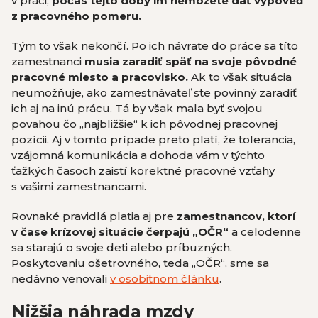
v práci,
počas tejto doby im nemôžete dať výpoveď
z pracovného pomeru.
Tým to však nekončí. Po ich návrate do práce sa títo
zamestnanci
musia zaradiť späť na svoje pôvodné
pracovné miesto a pracovisko.
Ak to však situácia
neumožňuje, ako zamestnávateľ ste povinný zaradiť
ich aj na inú prácu. Tá by však mala byť svojou
povahou čo „najbližšie“ k ich pôvodnej pracovnej
pozícii. Aj v tomto prípade preto platí, že tolerancia,
vzájomná komunikácia a dohoda vám v týchto
ťažkých časoch zaistí korektné pracovné vzťahy
s vašimi zamestnancami.
Rovnaké pravidlá platia aj pre
zamestnancov, ktorí
v čase krízovej situácie čerpajú „OČR“
a celodenne
sa starajú o svoje deti alebo príbuzných.
Poskytovaniu ošetrovného, teda „OČR“, sme sa
nedávno venovali
v osobitnom článku
.
Nižšia náhrada mzdy