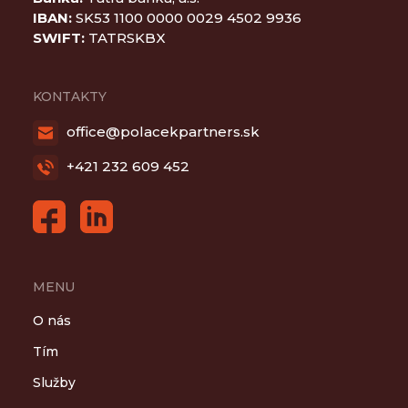
IBAN:
SK53 1100 0000 0029 4502 9936
SWIFT:
TATRSKBX
KONTAKTY
office@polacekpartners.sk
+421 232 609 452
MENU
O nás
Tím
Služby