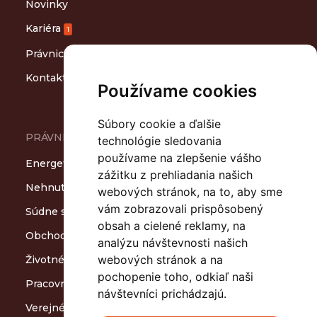
Novinky
Kariéra
1
Právnicko-ľudský slovník
Kontakt
Používame cookies
Súbory cookie a ďalšie
PRÁVNE OBLASTI
technológie sledovania
používame na zlepšenie vášho
Energetika
zážitku z prehliadania našich
Nehnuteľnosti a stavebníctvo
webových stránok, na to, aby sme
vám zobrazovali prispôsobený
Súdne spory a arbitráže
obsah a cielené reklamy, na
Obchodné spoločnosti a M&A
analýzu návštevnosti našich
webových stránok a na
Životné prostredie a odpady
pochopenie toho, odkiaľ naši
Pracovnoprávne vzťahy
návštevníci prichádzajú.
Verejné obstarávanie