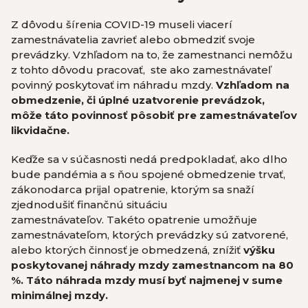
Z dôvodu šírenia COVID-19 museli viacerí
zamestnávatelia zavrieť alebo obmedziť svoje
prevádzky. Vzhľadom na to, že zamestnanci nemôžu
z tohto dôvodu pracovať, ste ako zamestnávateľ
povinný poskytovať im náhradu mzdy.
Vzhľadom na
obmedzenie, či úplné uzatvorenie prevádzok,
môže táto povinnosť pôsobiť pre zamestnávateľov
likvidačne.
Keďže sa v súčasnosti nedá predpokladať, ako dlho
bude pandémia a s ňou spojené obmedzenie trvať,
zákonodarca prijal opatrenie, ktorým sa snaží
zjednodušiť finančnú situáciu
zamestnávateľov. Takéto opatrenie umožňuje
zamestnávateľom, ktorých prevádzky sú zatvorené,
alebo ktorých činnosť je obmedzená, znížiť
výšku
poskytovanej náhrady mzdy zamestnancom na 80
%. Táto náhrada mzdy musí byť najmenej v sume
minimálnej mzdy.