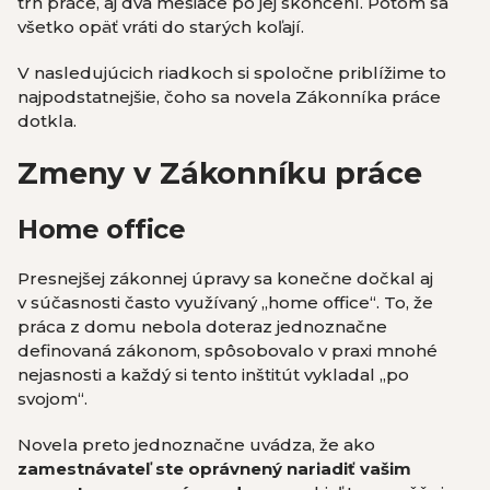
trh práce, aj dva mesiace po jej skončení. Potom sa
všetko opäť vráti do starých koľají.
V nasledujúcich riadkoch si spoločne priblížime to
najpodstatnejšie, čoho sa novela Zákonníka práce
dotkla.
Zmeny v Zákonníku práce
Home office
Presnejšej zákonnej úpravy sa konečne dočkal aj
v súčasnosti často využívaný „home office“. To, že
práca z domu nebola doteraz jednoznačne
definovaná zákonom, spôsobovalo v praxi mnohé
nejasnosti a každý si tento inštitút vykladal „po
svojom“.
Novela preto jednoznačne uvádza, že ako
zamestnávateľ ste oprávnený nariadiť vašim