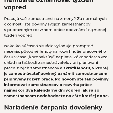
vopred
Pracujú vaši zamestnanci na zmeny? Za normálnych
okolností, ste povinný svojich zamestnancov
s pripraveným rozvrhom práce oboznámiť najmenej
týždeň vopred.
Nakoľko súčasná situácia vyžaduje promptné
riešenia, pôvodné lehoty na rozvrhnutie pracovného
času v čase „koronakrízy” neplatia. Zákonodarca vzal
ohľad na ťažkosti zamestnávateľov pri plánovaní
práce svojich zamestnancov a
skrátil lehotu, v ktorej
je zamestnávateľ povinný oznámiť zamestnancom
pripravený rozvrh práce. Po novom ste tak povinný
informovať zamestnancov o rozvrhu práce
najneskôr dva kalendárne dni vopred, ak sa so
zamestnancom nedohodnete na ešte kratšej dobe.
Nariadenie čerpania dovolenky