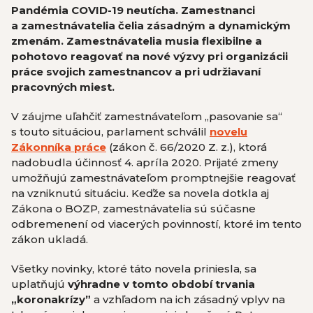
Pandémia COVID-19 neutícha. Zamestnanci
a zamestnávatelia čelia zásadným a dynamickým
zmenám. Zamestnávatelia musia flexibilne a
pohotovo reagovať na nové výzvy pri organizácii
práce svojich zamestnancov a pri udržiavaní
pracovných miest.
V záujme uľahčiť zamestnávateľom „pasovanie sa“
s touto situáciou, parlament schválil
novelu
Zákonníka práce
(zákon č. 66/2020 Z. z.), ktorá
nadobudla účinnosť 4. apríla 2020. Prijaté zmeny
umožňujú zamestnávateľom promptnejšie reagovať
na vzniknutú situáciu. Keďže sa novela dotkla aj
Zákona o BOZP, zamestnávatelia sú súčasne
odbremenení od viacerých povinností, ktoré im tento
zákon ukladá.
Všetky novinky, ktoré táto novela priniesla, sa
uplatňujú
výhradne v tomto období trvania
„koronakrízy”
a vzhľadom na ich zásadný vplyv na