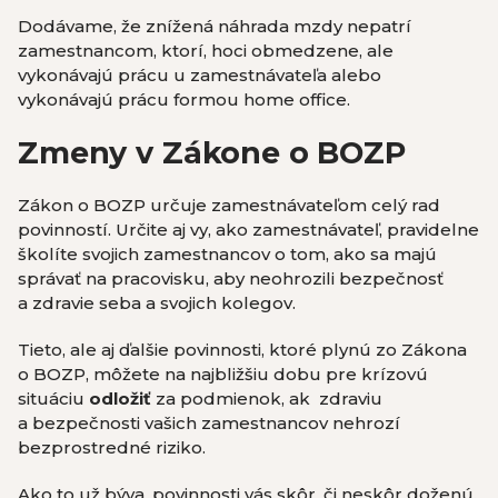
Dodávame, že znížená náhrada mzdy nepatrí
zamestnancom, ktorí, hoci obmedzene, ale
vykonávajú prácu u zamestnávateľa alebo
vykonávajú prácu formou home office.
Zmeny v Zákone o BOZP
Zákon o BOZP určuje zamestnávateľom celý rad
povinností. Určite aj vy, ako zamestnávateľ, pravidelne
školíte svojich zamestnancov o tom, ako sa majú
správať na pracovisku, aby neohrozili bezpečnosť
a zdravie seba a svojich kolegov.
Tieto, ale aj ďalšie povinnosti, ktoré plynú zo Zákona
o BOZP, môžete na najbližšiu dobu pre krízovú
situáciu
odložiť
za podmienok, ak zdraviu
a bezpečnosti vašich zamestnancov nehrozí
bezprostredné riziko.
Ako to už býva, povinnosti vás skôr, či neskôr doženú.